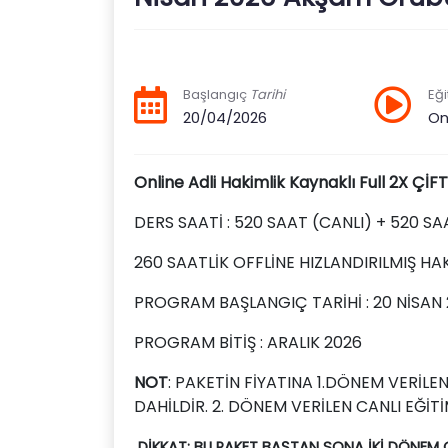
Başlangıç
Tarihi
Eği
20/04/2026
On
Online Adli Hakimlik Kaynaklı Full 2X 
DERS SAATİ : 520 SAAT (CANLI) + 520 SA
260 SAATLİK OFFLİNE HIZLANDIRILMIŞ HAK
PROGRAM BAŞLANGIÇ TARİHİ : 20 NİSAN
PROGRAM BİTİŞ : ARALIK 2026
NOT
: PAKETİN FİYATINA 1.DÖNEM VERİLE
DAHİLDİR. 2. DÖNEM VERİLEN CANLI EĞİT
DİKKAT: BU PAKET BAŞTAN SONA İKİ DÖNEM C