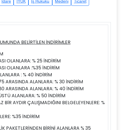
İdare
İYUK
İş Hukuku
Medeni
Ticaret
UMUNDA BELİRTİLEN İNDİRİMLER
İM
SI OLANLARA: % 25 İNDİRİM
ASI OLANLARA :%35 İNDİRİM
ANLARA : % 40 İNDİRİM
75 ARASINDA ALANLARA: % 30 İNDİRİM
80 ARASINDA ALANLARA: % 40 İNDİRİM
ÜSTÜ ALANLARA: % 50 İNDİRİM
 BİR AYDIR ÇALIŞMADIĞINI BELGELEYENLERE: %
ERE: %35 İNDİRİM
İK PAKETLERİNDEN BİRİNİ ALANLARA % 35