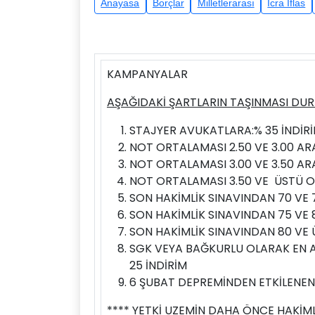
Anayasa
Borçlar
Milletlerarası
İcra İflas
KAMPANYALAR
AŞAĞIDAKİ ŞARTLARIN TAŞINMASI DUR
STAJYER AVUKATLARA:% 35 İNDİR
NOT ORTALAMASI 2.50 VE 3.00 ARA
NOT ORTALAMASI 3.00 VE 3.50 AR
NOT ORTALAMASI 3.50 VE ÜSTÜ OL
SON HAKİMLİK SINAVINDAN 70 VE 
SON HAKİMLİK SINAVINDAN 75 VE 
SON HAKİMLİK SINAVINDAN 80 VE 
SGK VEYA BAĞKURLU OLARAK EN AZ
25 İNDİRİM
6 ŞUBAT DEPREMİNDEN ETKİLENENL
**** YETKİ UZEMİN DAHA ÖNCE HAKİML