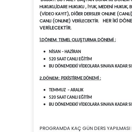
HUKUKU
,İDARE HUKUKU , İYUK, MEDENİ HUKUK,
(VİDEO KAYIT), DİĞER DERSLER ONLINE (CANLI
HER İKİ DÖN
CANLI (ONLINE) VERİLECEKTİR.
VERİLECEKTİR.
1.DÖNEM:
TEMEL OLUŞTURMA DÖNEMİ :
NİSAN – HAZİRAN
520 SAAT CANLI EĞİTİM
BU DÖNEMDEKİ VİDEOLARA SINAVA KADAR SIN
2.DÖNEM:
PEKİŞTİRME DÖNEMİ :
TEMMUZ – ARALIK
520 SAAT CANLI EĞİTİM
BU DÖNEMDEKİ VİDEOLARA SINAVA KADAR SIN
PROGRAMDA KAÇ GÜN DERS YAPILMASI