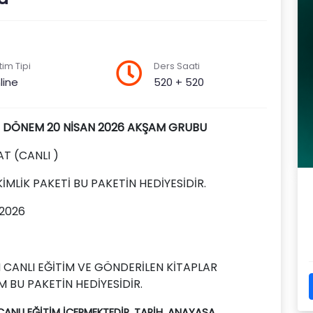
tim Tipi
Ders Saati
line
520 + 520
ÇİFT DÖNEM 20 NİSAN 2026 AKŞAM GRUBU
AT (CANLI )
İMLİK PAKETİ BU PAKETİN HEDİYESİDİR.
 2026
N CANLI EĞİTİM VE GÖNDERİLEN KİTAPLAR
İM BU PAKETİN HEDİYESİDİR.
ANLI EĞİTİM İÇERMEKTEDİR.
TARİH,
ANAYASA