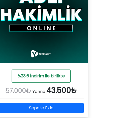
%23.6 İndirim ile birlikte
43.500₺
57.000₺
Yerine
Sepete Ekle