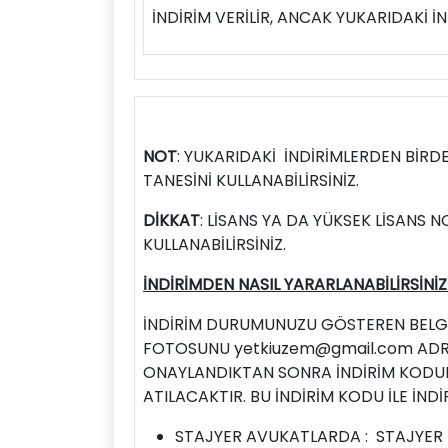
İNDİRİM VERİLİR, ANCAK YUKARIDAKİ İN
NOT
: YUKARIDAKİ İNDİRİMLERDEN BİRD
TANESİNİ KULLANABİLİRSİNİZ.
DİKKAT
: LİSANS YA DA YÜKSEK LİSANS 
KULLANABİLİRSİNİZ.
İNDİRİMDEN NASIL YARARLANABİLİRSİNİZ
İNDİRİM DURUMUNUZU GÖSTEREN BELG
FOTOSUNU
yetkiuzem@gmail.com
ADR
ONAYLANDIKTAN SONRA İNDİRİM KODUNU
ATILACAKTIR. BU İNDİRİM KODU İLE İNDİR
STAJYER AVUKATLARDA : STAJYER 