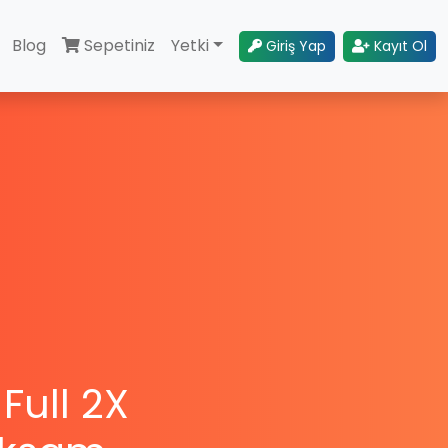
Blog
Sepetiniz
Yetki
Giriş Yap
Kayıt Ol
Full 2X