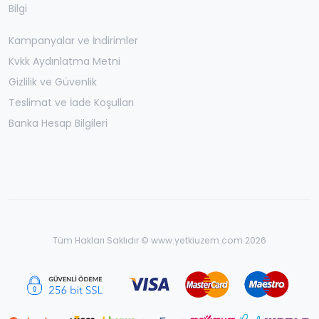
Bilgi
Kampanyalar ve İndirimler
Kvkk Aydınlatma Metni
Gizlilik ve Güvenlik
Teslimat ve İade Koşulları
Banka Hesap Bilgileri
Tüm Hakları Saklıdır © www.yetkiuzem.com 2026