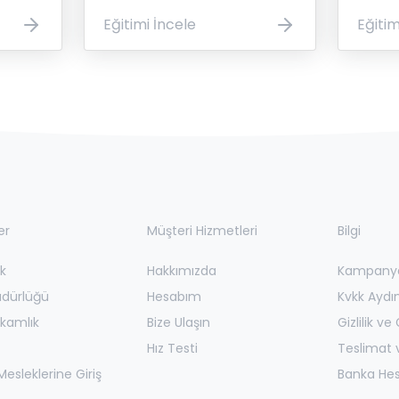
Eğitimi İncele
Eğitim
er
Müşteri Hizmetleri
Bilgi
k
Hakkımızda
Kampanyal
üdürlüğü
Hesabım
Kvkk Aydı
kamlık
Bize Ulaşın
Gizlilik ve
Hız Testi
Teslimat v
esleklerine Giriş
Banka Hesa