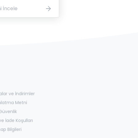
i İncele
ar ve İndirimler
nlatma Metni
 Güvenlik
e İade Koşulları
p Bilgileri