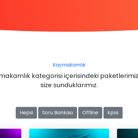
Kaymakamlık
makamlık kategorisi içerisindeki paketlerimi
size sunduklarımız.
Hepsi
Soru Bankası
Offline
kpss