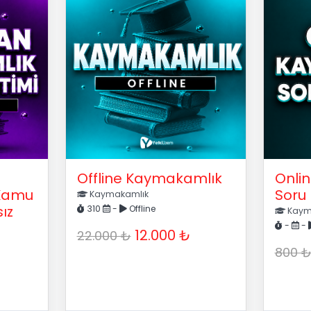
Offline Kaymakamlık
Onli
Kamu
Soru
Kaymakamlık
ız
310
-
Offline
Kaym
-
-
12.000 ₺
22.000 ₺
800 