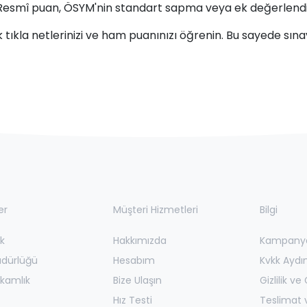
Resmî puan, ÖSYM'nin standart sapma veya ek değerlendirilm
tek tıkla netlerinizi ve ham puanınızı öğrenin. Bu sayede sın
er
Müşteri Hizmetleri
Bilgi
k
Hakkımızda
Kampanyal
üdürlüğü
Hesabım
Kvkk Aydı
kamlık
Bize Ulaşın
Gizlilik ve
Hız Testi
Teslimat v