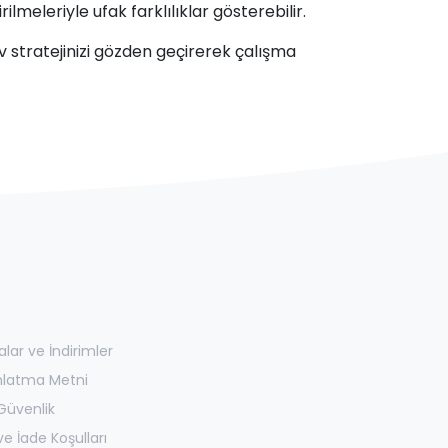
eleriyle ufak farklılıklar gösterebilir.
av stratejinizi gözden geçirerek çalışma
ar ve İndirimler
nlatma Metni
 Güvenlik
e İade Koşulları