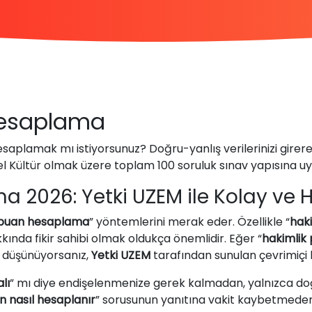
 Hesaplama
saplamak mı istiyorsunuz? Doğru-yanlış verilerinizi girerek
nel Kültür olmak üzere toplam 100 soruluk sınav yapısına uy
2026: Yetki UZEM ile Kolay ve Hı
 puan hesaplama
” yöntemlerini merak eder. Özellikle “
hak
kkında fikir sahibi olmak oldukça önemlidir. Eğer “
hakimlik 
ye düşünüyorsanız,
Yetki UZEM
tarafından sunulan çevrimiçi
lı
” mı diye endişelenmenize gerek kalmadan, yalnızca doğr
n nasıl hesaplanır
” sorusunun yanıtına vakit kaybetmeden u