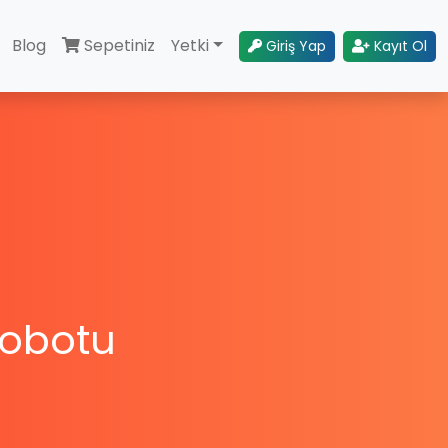
Blog
Sepetiniz
Yetki
Giriş Yap
Kayıt Ol
Robotu