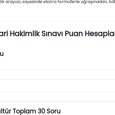
ratik arayüzü sayesinde ekstra formüllerle uğraşmadan, Adli
dari Hakimlik Sınavı Puan Hesap
ru
ltür Toplam 30 Soru