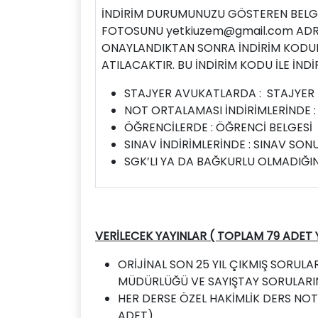
İNDİRİM DURUMUNUZU GÖSTEREN BELG
FOTOSUNU
yetkiuzem@gmail.com
ADR
ONAYLANDIKTAN SONRA İNDİRİM KODUNU
ATILACAKTIR. BU İNDİRİM KODU İLE İNDİR
STAJYER AVUKATLARDA : STAJYER 
NOT ORTALAMASI İNDİRİMLERİNDE 
ÖĞRENCİLERDE : ÖĞRENCİ BELGESİ
SINAV İNDİRİMLERİNDE : SINAV SON
SGK’LI YA DA BAĞKURLU OLMADIĞINI
VERİLECEK YAYINLAR ( TOPLAM 79 ADET 
ORİJİNAL SON 25 YIL ÇIKMIŞ SORULA
MÜDÜRLÜĞÜ VE SAYIŞTAY SORULARINI
HER DERSE ÖZEL HAKİMLİK DERS NOTLA
ADET)