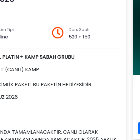
tim Tipi
Ders Saati
line
520 + 150
LL PLATIN + KAMP SABAH GRUBU
AAT (CANLI) KAMP
İMLİK PAKETİ BU PAKETİN HEDİYESİDİR.
UZ 2026
YINDA TAMAMLANACAKTIR. CANLI OLARAK
 ARALIK AYLARINDA YAPILACAKTIR. 2025 ARALIK