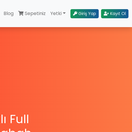
Blog
Sepetiniz
Yetki
Giriş Yap
Kayıt Ol
ı Full