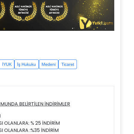
İYUK
İş Hukuku
Medeni
Ticaret
MUNDA BELİRTİLEN İNDİRİMLER
M
I OLANLARA: % 25 İNDİRİM
I OLANLARA :%35 İNDİRİM