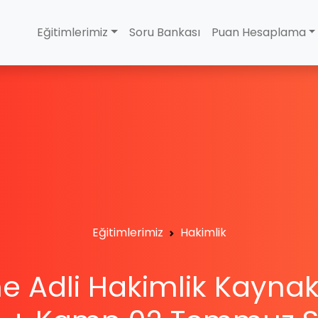
Eğitimlerimiz
Soru Bankası
Puan Hesaplama
Eğitimlerimiz
Hakimlik
e Adli Hakimlik Kaynakl