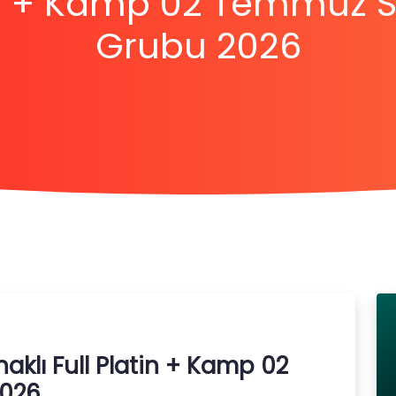
in + Kamp 02 Temmuz 
Grubu 2026
aklı Full Platin + Kamp 02
026