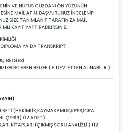
ENİN VE NÜFUS CÜZDANI ÖN YÜZÜNÜN
ESİNE MAİL ATIN. BAŞVURUNUZ İNCELENİP
Z SİZE TANIMLANIP TARAFINIZA MAİL
İMLİ KAYIT YAPTIRABİLİRSİNİZ.
KİMLİĞİ
: DİPLOMA YA DA TRANSKRİPT
UÇ BELGESİ
ZI GÖSTEREN BELGE ( E DEVLETTEN ALINABİLİR )
YAYIN)
R SETİ (HAKİMLİK,KAYMAKAMLIK,KPSS,İCRA
 İÇERİR) (12 ADET)
RI KİTAPLARI (ÇIKMIŞ SORU ANALİZLİ ) (12