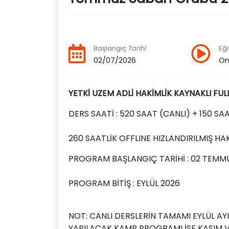
Başlangıç
Tarihi
Eği
02/07/2026
On
YETKİ UZEM ADLİ HAKİMLİK KAYNAKLI FU
DERS SAATİ : 520 SAAT (CANLI) + 150 S
260 SAATLİK OFFLINE HIZLANDIRILMIŞ HAK
PROGRAM BAŞLANGIÇ TARİHİ : 02 TEMM
PROGRAM BİTİŞ : EYLÜL 2026
NOT: CANLI DERSLERİN TAMAMI EYLÜL A
YAPILACAK KAMP PROGRAMI İSE KASIM VE