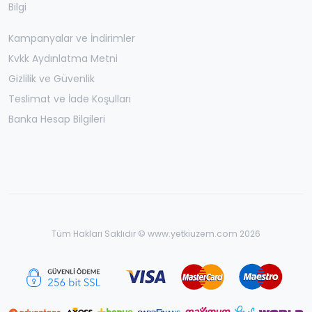
Bilgi
Kampanyalar ve İndirimler
Kvkk Aydınlatma Metni
Gizlilik ve Güvenlik
Teslimat ve İade Koşulları
Banka Hesap Bilgileri
Tüm Hakları Saklıdır © www.yetkiuzem.com 2026