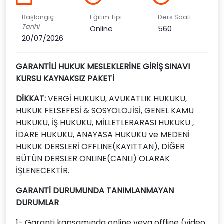
Başlangıç
Eğitim Tipi
Ders Saati
Tarihi
Online
560
20/07/2026
GARANTİLİ HUKUK MESLEKLERİNE GİRİŞ SINAVI
KURSU
KAYNAKSIZ PAKETİ
D
İKKAT: 
VERGİ HUKUKU, AVUKATLIK HUKUKU, 
HUKUK FELSEFESİ & SOSYOLOJİSİ, GENEL KAMU 
HUKUKU, İŞ HUKUKU, MİLLETLERARASI HUKUKU , 
İDARE HUKUKU, ANAYASA HUKUKU ve MEDENİ 
HUKUK DERSLERİ OFFLINE(KAYITTAN), DİĞER 
BÜTÜN DERSLER ONLINE(CANLI) OLARAK 
İŞLENECEKTİR.
GARANTİ DURUMUNDA TANIMLANMAYAN
DURUMLAR
1- Garanti kapsamında online veya offline (video