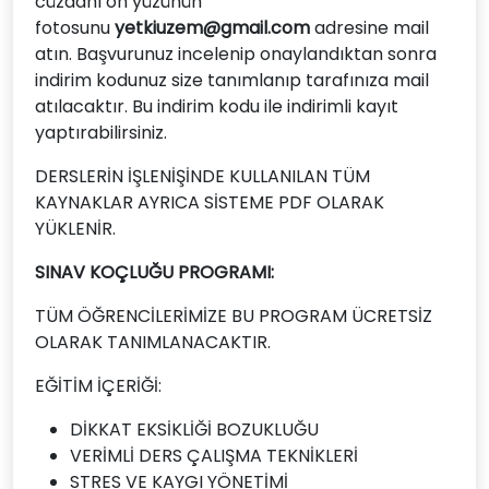
cüzdanı ön yüzünün
fotosunu
yetkiuzem@gmail.com
adresine mail
atın. Başvurunuz incelenip onaylandıktan sonra
indirim kodunuz size tanımlanıp tarafınıza mail
atılacaktır. Bu indirim kodu ile indirimli kayıt
yaptırabilirsiniz.
DERSLERİN İŞLENİŞİNDE KULLANILAN TÜM
KAYNAKLAR AYRICA SİSTEME PDF OLARAK
YÜKLENİR.
SINAV KOÇLUĞU PROGRAMI:
TÜM ÖĞRENCİLERİMİZE BU PROGRAM ÜCRETSİZ
OLARAK TANIMLANACAKTIR.
EĞİTİM İÇERİĞİ:
DİKKAT EKSİKLİĞİ BOZUKLUĞU
VERİMLİ DERS ÇALIŞMA TEKNİKLERİ
STRES VE KAYGI YÖNETİMİ