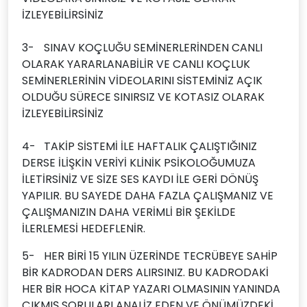
İZLEYEBİLİRSİNİZ
3-
SINAV KOÇLUĞU SEMİNERLERİNDEN CANLI
OLARAK YARARLANABİLİR VE CANLI KOÇLUK
SEMİNERLERİNİN VİDEOLARINI SİSTEMİNİZ AÇIK
OLDUĞU SÜRECE SINIRSIZ VE KOTASIZ OLARAK
İZLEYEBİLİRSİNİZ
4-
TAKİP SİSTEMİ İLE HAFTALIK ÇALIŞTIĞINIZ
DERSE İLİŞKİN VERİYİ KLİNİK PSİKOLOĞUMUZA
İLETİRSİNİZ VE SİZE SES KAYDI İLE GERİ DÖNÜŞ
YAPILIR. BU SAYEDE DAHA FAZLA ÇALIŞMANIZ VE
ÇALIŞMANIZIN DAHA VERİMLİ BİR ŞEKİLDE
İLERLEMESİ HEDEFLENİR.
5-
HER BİRİ 15 YILIN ÜZERİNDE TECRÜBEYE SAHİP
BİR KADRODAN DERS ALIRSINIZ. BU KADRODAKİ
HER BİR HOCA KİTAP YAZARI OLMASININ YANINDA
ÇIKMIŞ SORULARI ANALİZ EDEN VE ÖNÜMÜZDEKİ