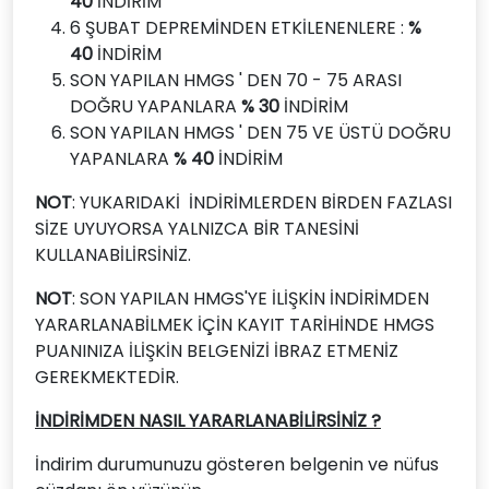
40
İNDİRİM
6 ŞUBAT DEPREMİNDEN ETKİLENENLERE :
%
40
İNDİRİM
SON YAPILAN HMGS ' DEN 70 - 75 ARASI
DOĞRU YAPANLARA
% 30
İNDİRİM
SON YAPILAN HMGS ' DEN 75 VE ÜSTÜ DOĞRU
YAPANLARA
% 40
İNDİRİM
NOT
: YUKARIDAKİ İNDİRİMLERDEN BİRDEN FAZLASI
SİZE UYUYORSA YALNIZCA BİR TANESİNİ
KULLANABİLİRSİNİZ.
NOT
: SON YAPILAN HMGS'YE İLİŞKİN İNDİRİMDEN
YARARLANABİLMEK İÇİN KAYIT TARİHİNDE HMGS
PUANINIZA İLİŞKİN BELGENİZİ İBRAZ ETMENİZ
GEREKMEKTEDİR.
İNDİRİMDEN NASIL YARARLANABİLİRSİNİZ ?
İndirim durumunuzu gösteren belgenin ve nüfus