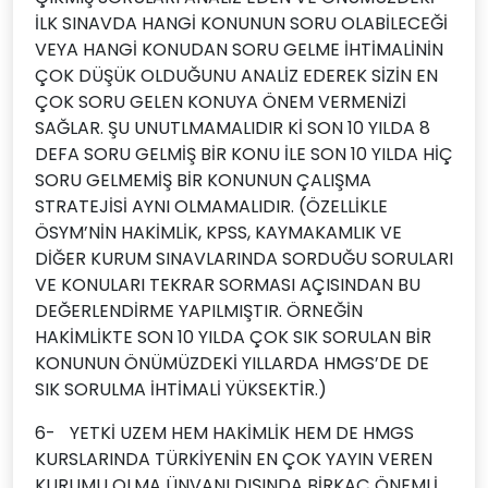
İLK SINAVDA HANGİ KONUNUN SORU OLABİLECEĞİ
VEYA HANGİ KONUDAN SORU GELME İHTİMALİNİN
ÇOK DÜŞÜK OLDUĞUNU ANALİZ EDEREK SİZİN EN
ÇOK SORU GELEN KONUYA ÖNEM VERMENİZİ
SAĞLAR. ŞU UNUTLMAMALIDIR Kİ SON 10 YILDA 8
DEFA SORU GELMİŞ BİR KONU İLE SON 10 YILDA HİÇ
SORU GELMEMİŞ BİR KONUNUN ÇALIŞMA
STRATEJİSİ AYNI OLMAMALIDIR. (ÖZELLİKLE
ÖSYM’NİN HAKİMLİK, KPSS, KAYMAKAMLIK VE
DİĞER KURUM SINAVLARINDA SORDUĞU SORULARI
VE KONULARI TEKRAR SORMASI AÇISINDAN BU
DEĞERLENDİRME YAPILMIŞTIR. ÖRNEĞİN
HAKİMLİKTE SON 10 YILDA ÇOK SIK SORULAN BİR
KONUNUN ÖNÜMÜZDEKİ YILLARDA HMGS’DE DE
SIK SORULMA İHTİMALİ YÜKSEKTİR.)
6-
YETKİ UZEM HEM HAKİMLİK HEM DE HMGS
KURSLARINDA TÜRKİYENİN EN ÇOK YAYIN VEREN
KURUMU OLMA ÜNVANI DIŞINDA BİRKAÇ ÖNEMLİ