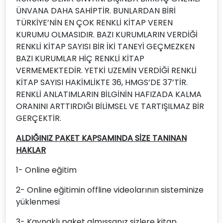
ÜNVANA DAHA SAHİPTİR. BUNLARDAN BİRİ
TÜRKİYE’NİN EN ÇOK RENKLİ KİTAP VEREN
KURUMU OLMASIDIR. BAZI KURUMLARIN VERDİĞİ
RENKLİ KİTAP SAYISI BİR İKİ TANEYİ GEÇMEZKEN
BAZI KURUMLAR HİÇ RENKLİ KİTAP
VERMEMEKTEDİR. YETKİ UZEMİN VERDİĞİ RENKLİ
KİTAP SAYISI HAKİMLİKTE 36, HMGS’DE 37’TİR.
RENKLİ ANLATIMLARIN BİLGİNİN HAFIZADA KALMA
ORANINI ARTTIRDIĞI BİLİMSEL VE TARTIŞILMAZ BİR
GERÇEKTİR.
ALDIĞINIZ PAKET KAPSAMINDA SİZE TANINAN
HAKLAR
1- Online eğitim
2- Online eğitimin offline videolarının sisteminize
yüklenmesi
3- Kaynaklı paket almışsanız sizlere kitap