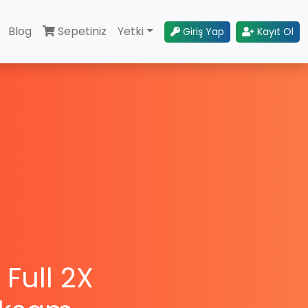
Blog
Sepetiniz
Yetki
Giriş Yap
Kayıt Ol
 Full 2X