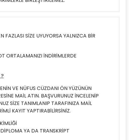
İRİMLERLE BİRLEŞTİRİLEMEZ.
N FAZLASI SİZE UYUYORSA YALNIZCA BİR
NOT ORTALAMANIZI İNDİRİMLERDE
 ?
ENİN VE NÜFUS CÜZDANI ÖN YÜZÜNÜN
ESİNE MAİL ATIN. BAŞVURUNUZ İNCELENİP
Z SİZE TANIMLANIP TARAFINIZA MAİL
İMLİ KAYIT YAPTIRABİLİRSİNİZ.
KİMLİĞİ
: DİPLOMA YA DA TRANSKRİPT