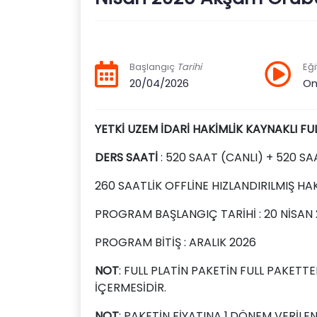
Başlangıç
Tarihi
Eği
20/04/2026
On
YETKİ UZEM İDARİ HAKİMLİK KAYNAKLI FU
DERS SAATİ
: 520 SAAT (CANLI) + 520 SA
260 SAATLİK OFFLİNE HIZLANDIRILMIŞ HAK
PROGRAM BAŞLANGIÇ TARİHİ : 20 NİSAN
PROGRAM BİTİŞ : ARALIK 2026
NOT
: FULL PLATİN PAKETİN FULL PAKETT
İÇERMESİDİR.
NOT
: PAKETİN FİYATINA 1.DÖNEM VERİLE