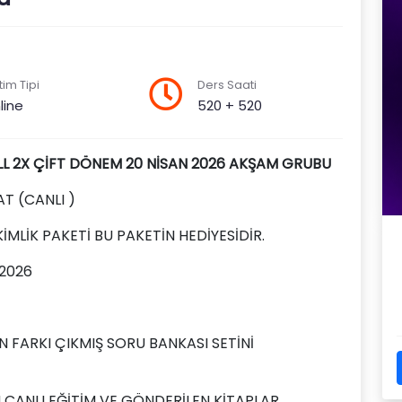
tim Tipi
Ders Saati
line
520 + 520
LL
2X ÇİFT DÖNEM 20 NİSAN 2026 AKŞAM GRUBU
AT (CANLI )
İMLİK PAKETİ BU PAKETİN HEDİYESİDİR.
 2026
EN FARKI ÇIKMIŞ SORU BANKASI SETİNİ
N CANLI EĞİTİM VE GÖNDERİLEN KİTAPLAR