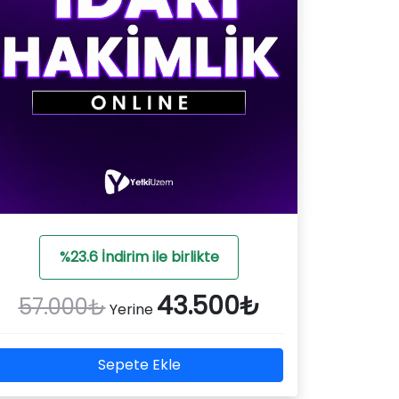
%23.6 İndirim ile birlikte
43.500₺
57.000₺
Yerine
Sepete Ekle