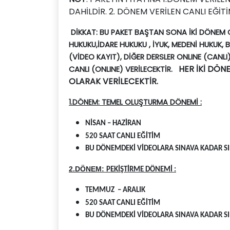
DAHİLDİR. 2. DÖNEM VERİLEN CANLI EĞİT
DİKKAT: BU PAKET BAŞTAN SONA İKİ DÖNEM C
HUKUKU
,İDARE HUKUKU , İYUK, MEDENİ HUKUK,
(VİDEO KAYIT), DİĞER DERSLER ONLINE (CANLI
HER İKİ DÖN
CANLI (ONLINE) VERİLECEKTİR.
OLARAK VERİLECEKTİR.
1.DÖNEM:
TEMEL OLUŞTURMA DÖNEMİ :
NİSAN – HAZİRAN
520 SAAT CANLI EĞİTİM
BU DÖNEMDEKİ VİDEOLARA SINAVA KADAR SIN
2.DÖNEM:
PEKİŞTİRME DÖNEMİ :
TEMMUZ – ARALIK
520 SAAT CANLI EĞİTİM
BU DÖNEMDEKİ VİDEOLARA SINAVA KADAR SIN