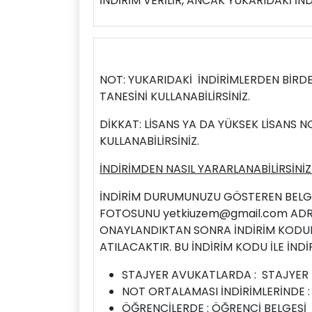
İNDİRİM VERİLİR, ANCAK YUKARIDAKİ İND
NOT: YUKARIDAKİ İNDİRİMLERDEN BİRDE
TANESİNİ KULLANABİLİRSİNİZ.
DİKKAT: LİSANS YA DA YÜKSEK LİSANS 
KULLANABİLİRSİNİZ.
İNDİRİMDEN NASIL YARARLANABİLİRSİNİZ
İNDİRİM DURUMUNUZU GÖSTEREN BELG
FOTOSUNU
yetkiuzem@gmail.com
ADR
ONAYLANDIKTAN SONRA İNDİRİM KODUNU
ATILACAKTIR. BU İNDİRİM KODU İLE İNDİR
STAJYER AVUKATLARDA : STAJYER 
NOT ORTALAMASI İNDİRİMLERİNDE 
ÖĞRENCİLERDE : ÖĞRENCİ BELGESİ