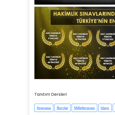
Tanıtım Dersleri
Anayasa
Borçlar
Milletlerarası
İdare