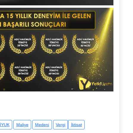
İYUK
Maliye
Medeni
Vergi
İktisat